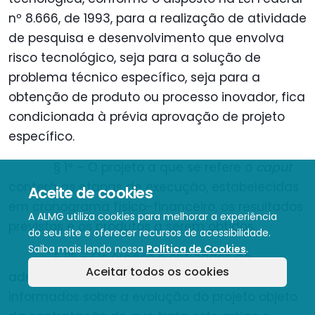
nº 8.666, de 1993, para a realização de atividade
de pesquisa e desenvolvimento que envolva
risco tecnológico, seja para a solução de
problema técnico específico, seja para a
obtenção de produto ou processo inovador, fica
condicionada à prévia aprovação de projeto
específico.
§ 1º – O projeto a que se refere o
caput
conterá as etapas de execução, estabelecidas
Aceite de cookies
em cronograma físico-financeiro, os resultados
A ALMG utiliza cookies para melhorar a experiência
previstos e os produtos a serem obtidos.
do seu site e oferecer recursos de acessibilidade.
Saiba mais lendo nossa
Política de Cookies
.
§ 2º – Os órgãos e entidades da
Aceitar todos os cookies
administração pública estadual deverão ser
informados sobre a evolução do projeto objeto