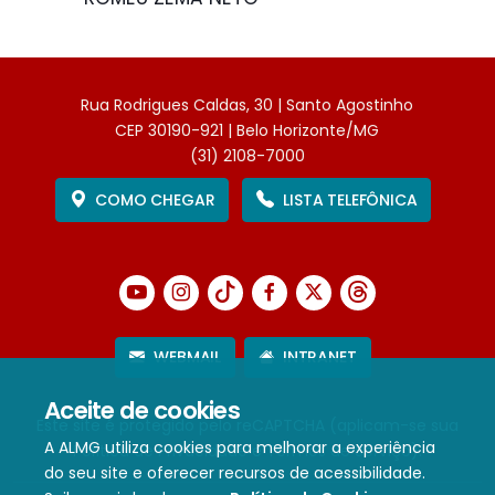
Rua Rodrigues Caldas, 30 | Santo Agostinho
CEP 30190-921 | Belo Horizonte/MG
(31) 2108-7000
COMO CHEGAR
LISTA TELEFÔNICA
WEBMAIL
INTRANET
Aceite de cookies
Este site é protegido pelo reCAPTCHA (aplicam-se sua
A ALMG utiliza cookies para melhorar a experiência
Política de Privacidade
e
Termos de Serviço
).
do seu site e oferecer recursos de acessibilidade.