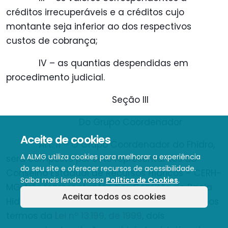
créditos irrecuperáveis e a créditos cujo
montante seja inferior ao dos respectivos
custos de cobrança;
IV – as quantias despendidas em
procedimento judicial.
Seção III
Do Grupo Coordenador
Aceite de cookies
Art. 11 – O Grupo Coordenador do Fhidro,
A ALMG utiliza cookies para melhorar a experiência
será composto por sete representantes do
do seu site e oferecer recursos de acessibilidade.
Conselho Estadual de Recursos Hídricos – CERH-
Saiba mais lendo nossa
Política de Cookies
.
MG, três representantes dos Comitês de Bacia
Aceitar todos os cookies
Hidrográfica, sendo um de cada segmento, nos
termos da
Lei nº 13.199, de 1999
, dois