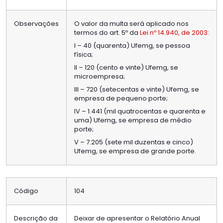
Observações
O valor da multa será aplicado nos
termos do art. 5º da
Lei nº 14.940, de 2003
:
I – 40 (quarenta) Ufemg, se pessoa
física;
II – 120 (cento e vinte) Ufemg, se
microempresa;
III – 720 (setecentas e vinte) Ufemg, se
empresa de pequeno porte;
IV – 1.441 (mil quatrocentas e quarenta e
uma) Ufemg, se empresa de médio
porte;
V – 7.205 (sete mil duzentas e cinco)
Ufemg, se empresa de grande porte.
Código
104
Descrição da
Deixar de apresentar o Relatório Anual