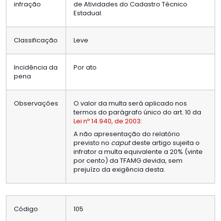
infração
de Atividades do Cadastro Técnico
Estadual.
Classificação
Leve
Incidência da
Por ato
pena
Observações
O valor da multa será aplicado nos
termos do parágrafo único do art. 10 da
Lei nº 14.940, de 2003
:
A não apresentação do relatório
previsto no
caput
deste artigo sujeita o
infrator a multa equivalente a 20% (vinte
por cento) da TFAMG devida, sem
prejuízo da exigência desta.
Código
105