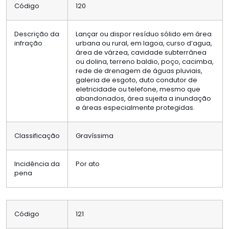
Código
120
Descrição da
Lançar ou dispor resíduo sólido em área
infração
urbana ou rural, em lagoa, curso d’agua,
área de várzea, cavidade subterrânea
ou dolina, terreno baldio, poço, cacimba,
rede de drenagem de águas pluviais,
galeria de esgoto, duto condutor de
eletricidade ou telefone, mesmo que
abandonados, área sujeita a inundação
e áreas especialmente protegidas.
Classificação
Gravíssima
Incidência da
Por ato
pena
Código
121