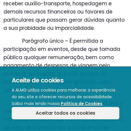
receber auxílio-transporte, hospedagem e
demais recursos financeiros ou favores de
particulares que possam gerar dúvidas quanto
a sua probidade ou imparcialidade.
Parágrafo único – É permitida a
participação em eventos, desde que tornada
pública qualquer remuneração, bem como
pagamento de despesas de viagem pelo
promotor do evento, que não poderá ter
Aceite de cookies
interesse em decisão a ser proferida pelo
gestor.
A ALMG utiliza cookies para melhorar a experiência
do seu site e oferecer recursos de acessibilidade.
Art. 23 – É permitido ao gestor público o
Saiba mais lendo nossa
Política de Cookies
.
exercício não remunerado de encargo de
Aceitar todos os cookies
mandatário, desde que não implique a prática
de atos de comércio ou quaisquer outros