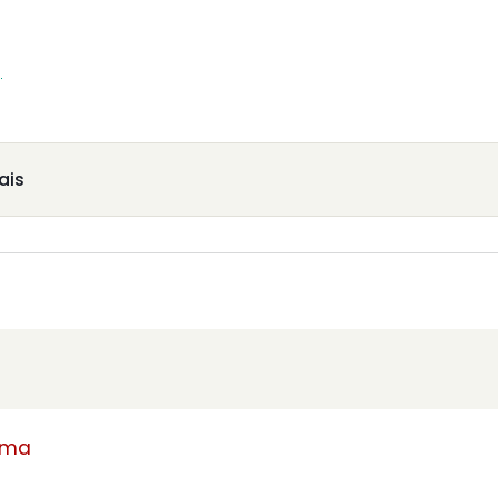
1
ais
rma