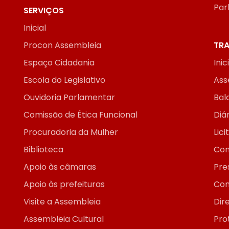
Par
SERVIÇOS
Inicial
Procon Assembleia
TRA
Espaço Cidadania
Inic
Escola do Legislativo
Ass
Ouvidoria Parlamentar
Bal
Comissão de Ética Funcional
Diár
Procuradoria da Mulher
Lic
Biblioteca
Con
Apoio às câmaras
Pre
Apoio às prefeituras
Con
Visite a Assembleia
Dir
Assembleia Cultural
Pro