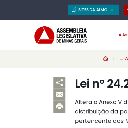
SITES DA ALMG
A As
A
Lei nº 24.
Altera o Anexo V d
distribuição da p
pertencente aos M