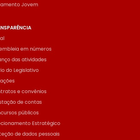
lamento Jovem
NSPARÊNCIA
ial
embleia em números
anço das atividades
io do Legislativo
itações
tratos e convênios
stação de contas
cursos públicos
ecionamento Estratégico
teção de dados pessoais