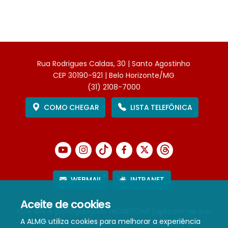
Rua Rodrigues Caldas, 30 | Santo Agostinho
CEP 30190-921 | Belo Horizonte/MG
(31) 2108-7000
COMO CHEGAR
LISTA TELEFÔNICA
WEBMAIL
INTRANET
Aceite de cookies
Este site é protegido pelo reCAPTCHA (aplicam-se sua
A ALMG utiliza cookies para melhorar a experiência
Política de Privacidade
e
Termos de Serviço
).