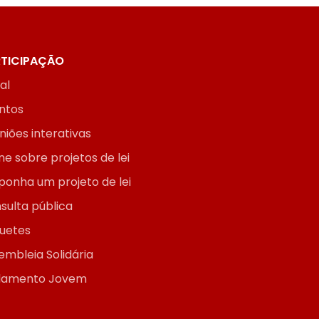
TICIPAÇÃO
ial
ntos
niões interativas
ne sobre projetos de lei
ponha um projeto de lei
sulta pública
uetes
embleia Solidária
lamento Jovem