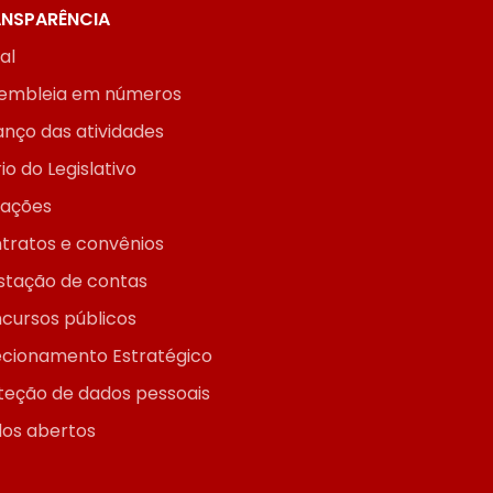
NSPARÊNCIA
ial
embleia em números
anço das atividades
io do Legislativo
itações
tratos e convênios
stação de contas
cursos públicos
ecionamento Estratégico
teção de dados pessoais
os abertos