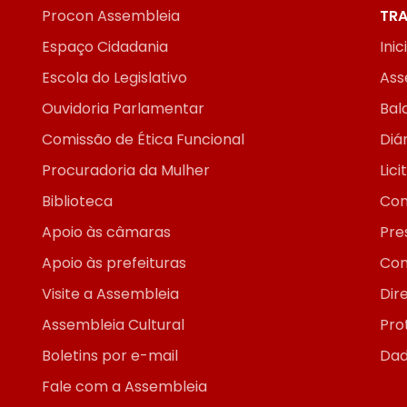
Procon Assembleia
TRA
Espaço Cidadania
Inic
Escola do Legislativo
Ass
Ouvidoria Parlamentar
Bal
Comissão de Ética Funcional
Diár
Procuradoria da Mulher
Lic
Biblioteca
Con
Apoio às câmaras
Pre
Apoio às prefeituras
Con
Visite a Assembleia
Dir
Assembleia Cultural
Pro
Boletins por e-mail
Dad
Fale com a Assembleia