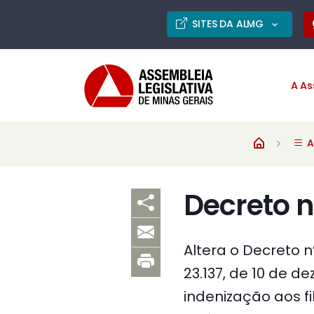
SITES DA ALMG
A As
A
Decreto n
Altera o Decreto n
23.137, de 10 de 
indenização aos 