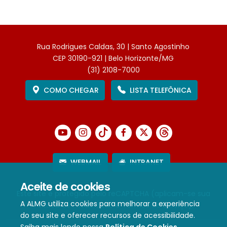
Rua Rodrigues Caldas, 30 | Santo Agostinho
CEP 30190-921 | Belo Horizonte/MG
(31) 2108-7000
COMO CHEGAR
LISTA TELEFÔNICA
WEBMAIL
INTRANET
Aceite de cookies
Este site é protegido pelo reCAPTCHA (aplicam-se sua
A ALMG utiliza cookies para melhorar a experiência
Política de Privacidade
e
Termos de Serviço
).
do seu site e oferecer recursos de acessibilidade.