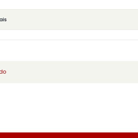
ais
ado