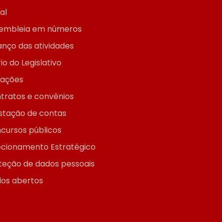
ial
embleia em números
anço das atividades
io do Legislativo
itações
tratos e convênios
stação de contas
cursos públicos
ecionamento Estratégico
teção de dados pessoais
os abertos