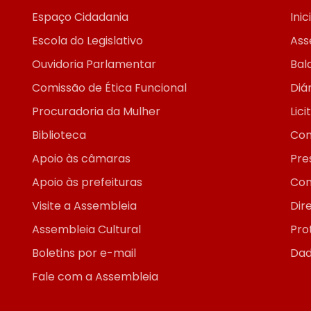
Espaço Cidadania
Inic
Escola do Legislativo
Ass
Ouvidoria Parlamentar
Bal
Comissão de Ética Funcional
Diár
Procuradoria da Mulher
Lic
Biblioteca
Con
Apoio às câmaras
Pre
Apoio às prefeituras
Con
Visite a Assembleia
Dir
Assembleia Cultural
Pro
Boletins por e-mail
Dad
Fale com a Assembleia