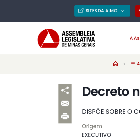
SITES DA ALMG
A As
A
Decreto n
DISPÕE SOBRE O C
Origem
EXECUTIVO