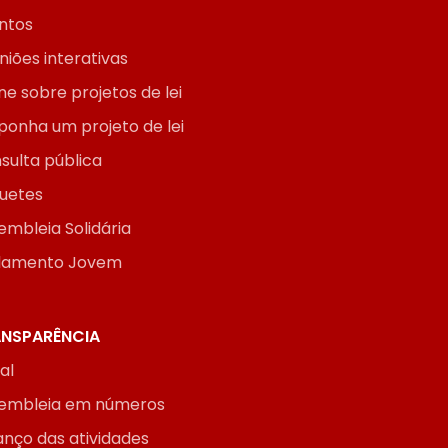
ntos
niões interativas
ne sobre projetos de lei
ponha um projeto de lei
sulta pública
uetes
embleia Solidária
lamento Jovem
NSPARÊNCIA
ial
embleia em números
anço das atividades