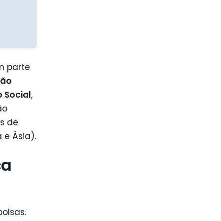
m parte
ção
 Social
,
ão
os de
 e Ásia).
ça
bolsas.