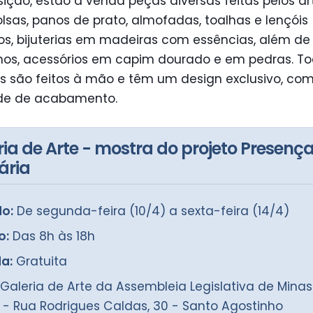
ição, estão à venda peças diversas feitas pelos ar
sas, panos de prato, almofadas, toalhas e lençóis
s, bijuterias em madeiras com essências, além de f
hos, acessórios em capim dourado e em pedras. To
s são feitos à mão e têm um design exclusivo, com
de de acabamento.
ria de Arte - mostra do projeto Presenç
ária
o:
De segunda-feira (10/4) a sexta-feira (14/4)
o:
Das 8h às 18h
a:
Gratuita
Galeria de Arte da Assembleia Legislativa de Minas
 - Rua Rodrigues Caldas, 30 - Santo Agostinho