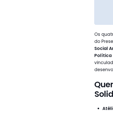
Os quat
do Prese
Social 
Polític
vinculad
desenvol
Quem
Solid
Atêl