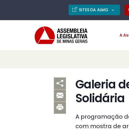
SITES DA ALMG
A As
Galeria d
Solidária
A programação do
com mostra de ar