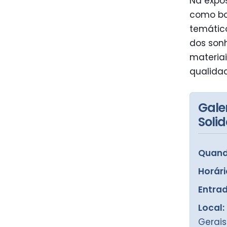
Na expos
como bol
temático
dos son
materiai
qualida
Gale
Solid
Quand
Horári
Entrad
Local:
Gerais