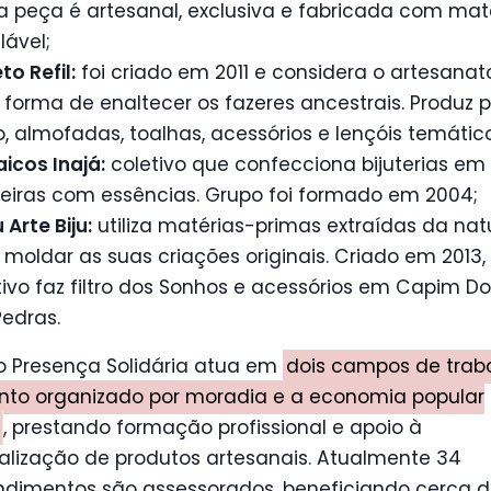
 peça é artesanal, exclusiva e fabricada com mate
lável;
to Refil:
foi criado em 2011 e considera o artesana
forma de enaltecer os fazeres ancestrais. Produz 
o, almofadas, toalhas, acessórios e lençóis temátic
icos Inajá:
coletivo que confecciona bijuterias em
iras com essências. Grupo foi formado em 2004;
Arte Biju:
utiliza matérias-primas extraídas da nat
 moldar as suas criações originais. Criado em 2013,
tivo faz filtro dos Sonhos e acessórios em Capim D
edras.
o Presença Solidária atua em
dois campos de traba
to organizado por moradia e a economia popular
, prestando formação profissional e apoio à
alização de produtos artesanais. Atualmente 34
dimentos são assessorados, beneficiando cerca d