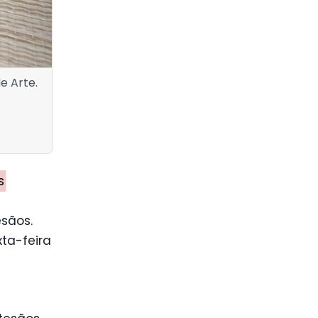
e Arte.
s
esãos.
ta-feira