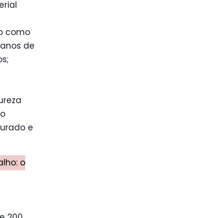
rial
to como
panos de
os;
ureza
 o
ourado e
lho: o
e 200