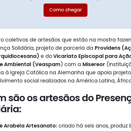
Como chegar
ro coletivos de artesãos que estão na mostra faze
nça Solidária, projeto de parceria da
Providens (A
Arquidiocesana)
e do
Vicariato Episcopal para Ação
a e Ambiental (Veaspam
) com a
Misereor
(instituiç
a à Igreja Católica na Alemanha que apoia projet
vimento social realizados na América Latina, África
 são os artesãos do Presen
ária:
ie Arabela Artesanato:
criado há seis anos, produz 