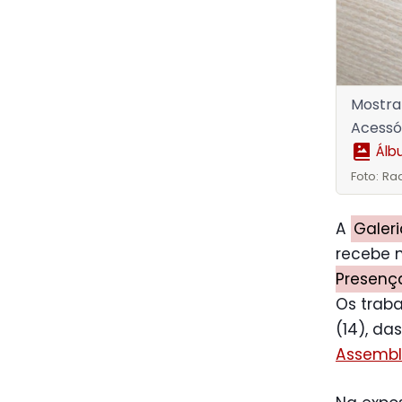
Mostra 
Acessór
Álb
Foto: Ra
A
Galeri
recebe 
Presença
Os traba
(14), da
Assemble