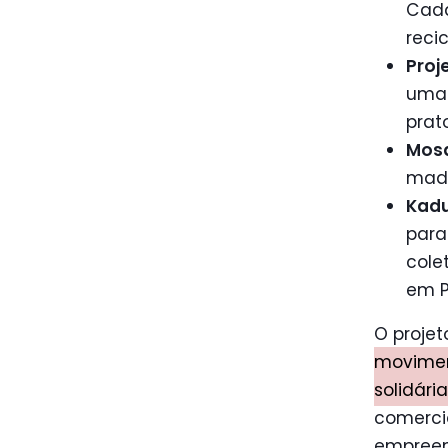
Cada
recic
Proje
uma 
prat
Mosa
made
Kadu 
para
cole
em P
O projet
movimen
solidária
comerci
empreen