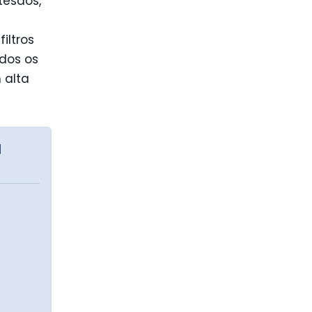
tesãos,
iltros
dos os
 alta
a