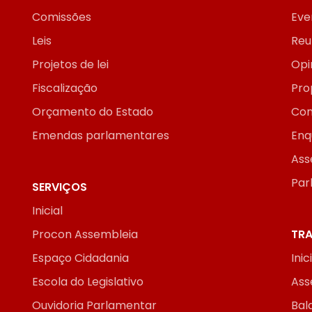
Comissões
Eve
Leis
Reu
Projetos de lei
Opi
Fiscalização
Pro
Orçamento do Estado
Con
Emendas parlamentares
Enq
Ass
Par
SERVIÇOS
Inicial
Procon Assembleia
TRA
Espaço Cidadania
Inic
Escola do Legislativo
Ass
Ouvidoria Parlamentar
Bal