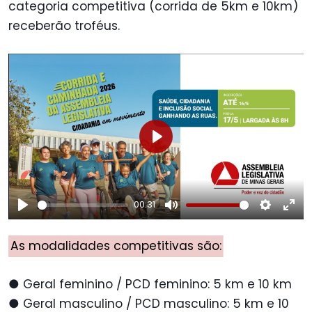
categoria competitiva (corrida de 5km e 10km)
receberão troféus.
Play
00:31
Play
Mute
Setting
Ent
ful
As modalidades competitivas são:
● Geral feminino / PCD feminino: 5 km e 10 km
● Geral masculino / PCD masculino: 5 km e 10