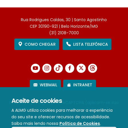
Rua Rodrigues Caldas, 30 | Santo Agostinho
CEP 30190-921 | Belo Horizonte/MG
(31) 2108-7000
COMO CHEGAR
LISTA TELEFÔNICA
WEBMAIL
INTRANET
Aceite de cookies
Este site é protegido pelo reCAPTCHA (aplicam-se sua
Política de Privacidade
e
Termos de Serviço
).
A ALMG utiliza cookies para melhorar a experiência
do seu site e oferecer recursos de acessibilidade.
Saiba mais lendo nossa
Política de Cookies
.
Termos de Uso e Política de Privacidade