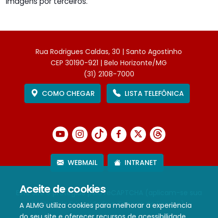
imagens por terceiros.
Rua Rodrigues Caldas, 30 | Santo Agostinho
CEP 30190-921 | Belo Horizonte/MG
(31) 2108-7000
COMO CHEGAR
LISTA TELEFÔNICA
WEBMAIL
INTRANET
Aceite de cookies
Este site é protegido pelo reCAPTCHA (aplicam-se sua
Política de Privacidade
e
Termos de Serviço
).
A ALMG utiliza cookies para melhorar a experiência
do seu site e oferecer recursos de acessibilidade.