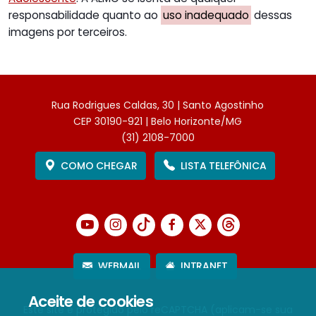
responsabilidade quanto ao
uso inadequado
dessas
imagens por terceiros.
Rua Rodrigues Caldas, 30 | Santo Agostinho
CEP 30190-921 | Belo Horizonte/MG
(31) 2108-7000
COMO CHEGAR
LISTA TELEFÔNICA
WEBMAIL
INTRANET
Aceite de cookies
Este site é protegido pelo reCAPTCHA (aplicam-se sua