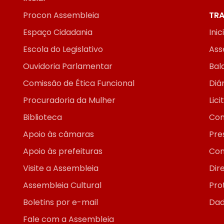
Procon Assembleia
TRA
Espaço Cidadania
Inic
Escola do Legislativo
Ass
Ouvidoria Parlamentar
Bal
Comissão de Ética Funcional
Diár
Procuradoria da Mulher
Lic
Biblioteca
Con
Apoio às câmaras
Pre
Apoio às prefeituras
Con
Visite a Assembleia
Dir
Assembleia Cultural
Pro
Boletins por e-mail
Dad
Fale com a Assembleia