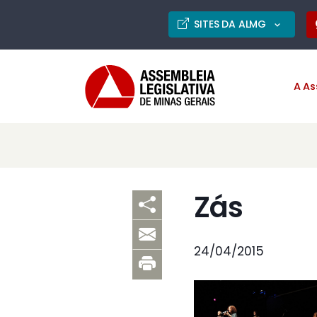
SITES DA ALMG
A As
Zás
24/04/2015