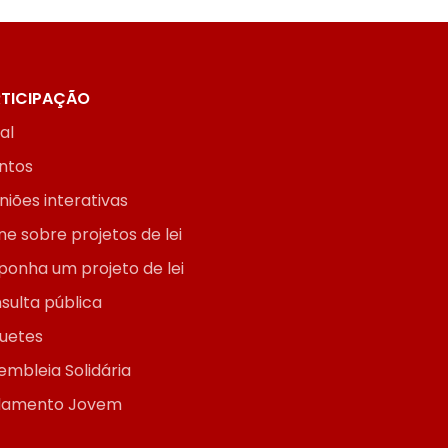
TICIPAÇÃO
ial
ntos
niões interativas
ne sobre projetos de lei
ponha um projeto de lei
sulta pública
uetes
embleia Solidária
lamento Jovem