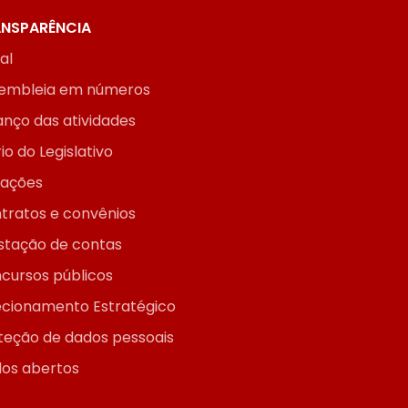
NSPARÊNCIA
ial
embleia em números
anço das atividades
io do Legislativo
itações
tratos e convênios
stação de contas
cursos públicos
ecionamento Estratégico
teção de dados pessoais
os abertos