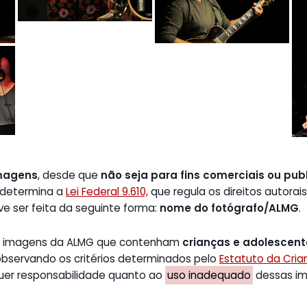
magens
, desde que
não seja para fins comerciais ou publ
 determina a
Lei Federal 9.610,
que regula os direitos autorais
ve ser feita da seguinte forma:
nome do fotógrafo/ALMG
.
de imagens da ALMG que contenham
crianças e adolescen
 observando os critérios determinados pelo
Estatuto da Cri
uer responsabilidade quanto ao
uso inadequado
dessas ima