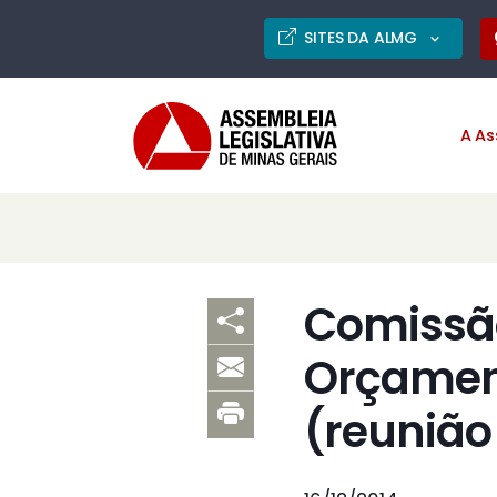
SITES DA ALMG
A As
Comissão
Orçament
(reunião