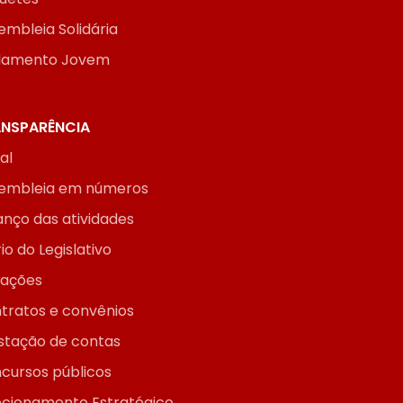
embleia Solidária
lamento Jovem
NSPARÊNCIA
ial
embleia em números
anço das atividades
io do Legislativo
itações
tratos e convênios
stação de contas
cursos públicos
ecionamento Estratégico