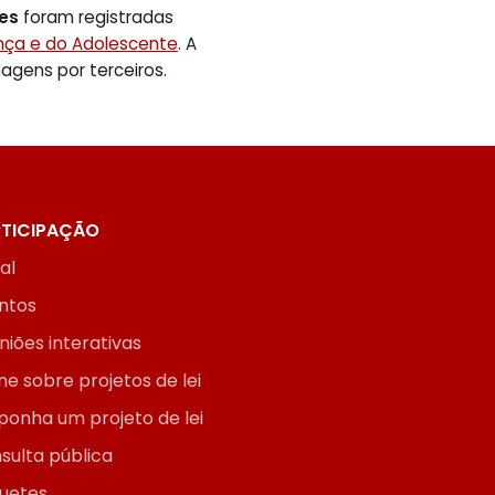
tes
foram registradas
ança e do Adolescente
. A
gens por terceiros.
TICIPAÇÃO
ial
ntos
niões interativas
ne sobre projetos de lei
ponha um projeto de lei
sulta pública
uetes