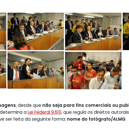
magens
, desde que
não seja para fins comerciais ou publ
 determina a
Lei Federal 9.610,
que regula os direitos autorais
ve ser feita da seguinte forma:
nome do fotógrafo/ALMG
.