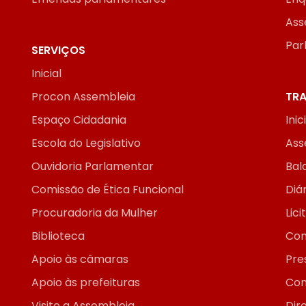
Ass
Par
SERVIÇOS
Inicial
Procon Assembleia
TRA
Espaço Cidadania
Inic
Escola do Legislativo
Ass
Ouvidoria Parlamentar
Bal
Comissão de Ética Funcional
Diár
Procuradoria da Mulher
Lic
Biblioteca
Con
Apoio às câmaras
Pre
Apoio às prefeituras
Con
Visite a Assembleia
Dir