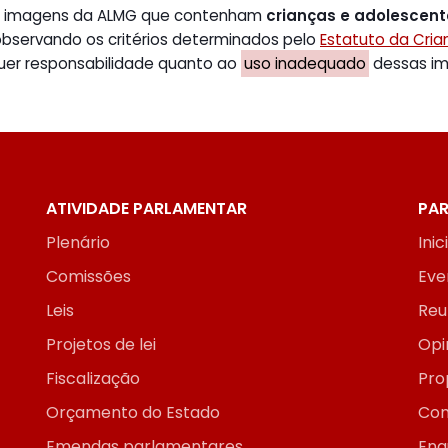
de imagens da ALMG que contenham
crianças e adolescen
 observando os critérios determinados pelo
Estatuto da Cri
uer responsabilidade quanto ao
uso inadequado
dessas ima
ATIVIDADE PARLAMENTAR
PAR
Plenário
Inic
Comissões
Eve
Leis
Reu
Projetos de lei
Opi
Fiscalização
Pro
Orçamento do Estado
Con
Emendas parlamentares
Enq