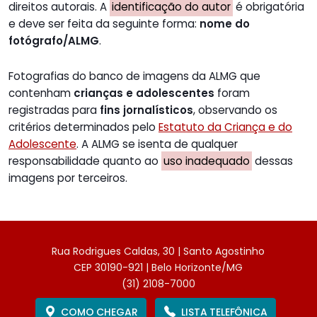
direitos autorais. A
identificação do autor
é obrigatória
e deve ser feita da seguinte forma:
nome do
fotógrafo/ALMG
.
Fotografias do banco de imagens da ALMG que
contenham
crianças e adolescentes
foram
registradas para
fins jornalísticos
, observando os
critérios determinados pelo
Estatuto da Criança e do
Adolescente
. A ALMG se isenta de qualquer
responsabilidade quanto ao
uso inadequado
dessas
imagens por terceiros.
Rua Rodrigues Caldas, 30 | Santo Agostinho
CEP 30190-921 | Belo Horizonte/MG
(31) 2108-7000
COMO CHEGAR
LISTA TELEFÔNICA