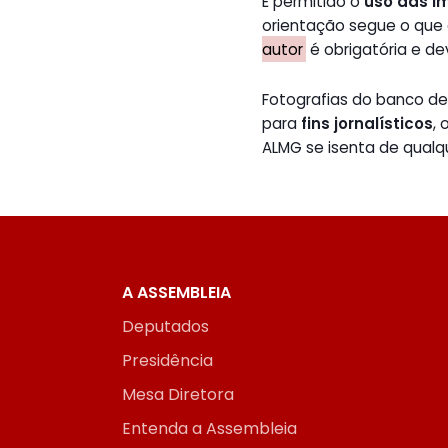
É permitido o
uso das i
orientação segue o que
autor
é obrigatória e de
Fotografias do banco 
para
fins jornalísticos
,
ALMG se isenta de qualq
A ASSEMBLEIA
Deputados
Presidência
Mesa Diretora
Entenda a Assembleia