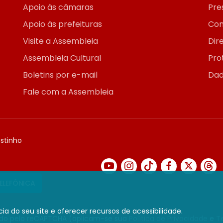
Apoio às câmaras
Pre
Apoio às prefeituras
Con
Visite a Assembleia
Dir
Assembleia Cultural
Pro
Boletins por e-mail
Dad
Fale com a Assembleia
ostinho
TELEFÔNICA
ia do seu site e oferecer recursos de acessibilidade.
gido pelo reCAPTCHA (aplicam-se sua
Política de Privacidade
e
T