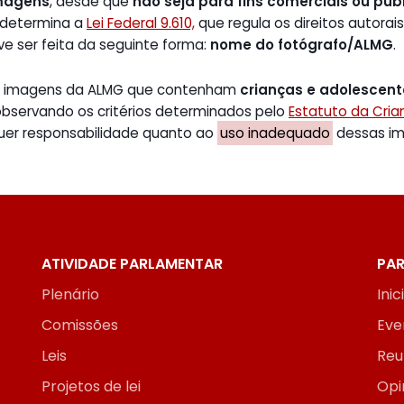
magens
, desde que
não seja para fins comerciais ou publ
 determina a
Lei Federal 9.610,
que regula os direitos autorais
ve ser feita da seguinte forma:
nome do fotógrafo/ALMG
.
de imagens da ALMG que contenham
crianças e adolescen
 observando os critérios determinados pelo
Estatuto da Cri
uer responsabilidade quanto ao
uso inadequado
dessas ima
ATIVIDADE PARLAMENTAR
PAR
Plenário
Inic
Comissões
Eve
Leis
Reu
Projetos de lei
Opi