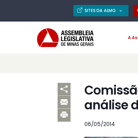
SITES DA ALMG
A As
Comissão
análise 
06/05/2014