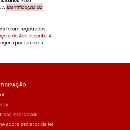
icitários
. Essa
. A
identificação do
tes
foram registradas
ança e do Adolescente
. A
gens por terceiros.
TICIPAÇÃO
ial
ntos
niões interativas
ne sobre projetos de lei