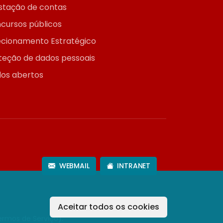
stação de contas
cursos públicos
ecionamento Estratégico
teção de dados pessoais
os abertos
WEBMAIL
INTRANET
Aceitar todos os cookies
ermos de Serviço
).