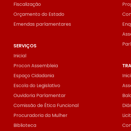
Fiscalização
Pro
Orçamento do Estado
Con
Emendas parlamentares
Enq
Ass
Par
SERVIÇOS
Inicial
Procon Assembleia
TRA
Espaço Cidadania
Inic
Escola do Legislativo
Ass
Ouvidoria Parlamentar
Bal
Comissão de Ética Funcional
Diár
Procuradoria da Mulher
Lic
Biblioteca
Con