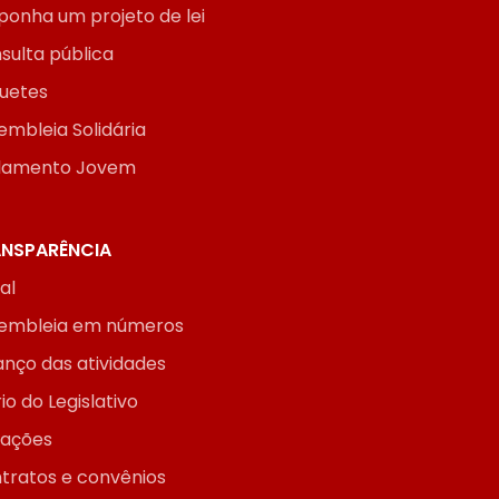
ponha um projeto de lei
sulta pública
uetes
embleia Solidária
lamento Jovem
NSPARÊNCIA
ial
embleia em números
anço das atividades
io do Legislativo
itações
tratos e convênios