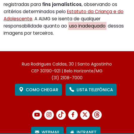
registradas para
fins jornalísticos
, observando os
critérios determinados pelo
Estatuto da Criança e do
Adolescente
. A ALMG se isenta de qualquer
responsabilidade quanto ao
uso inadequado
dessas
imagens por terceiros.
Rua Rodrigues Caldas, 30 | Santo Agostinho
CEP 30190-921 | Belo Horizonte/MG
(31) 2108-7000
COMO CHEGAR
LISTA TELEFÔNICA
WEBMAIL
INTRANET