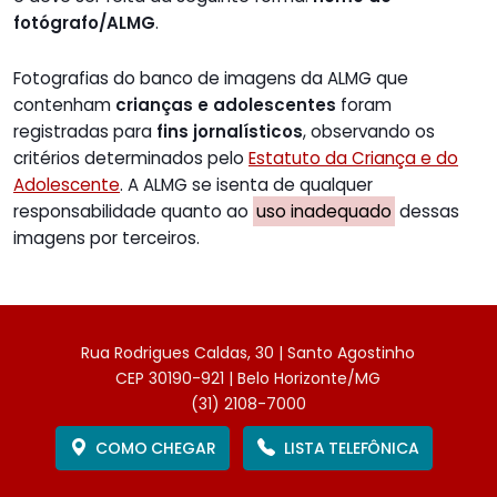
fotógrafo/ALMG
.
Fotografias do banco de imagens da ALMG que
contenham
crianças e adolescentes
foram
registradas para
fins jornalísticos
, observando os
critérios determinados pelo
Estatuto da Criança e do
Adolescente
. A ALMG se isenta de qualquer
responsabilidade quanto ao
uso inadequado
dessas
imagens por terceiros.
Rua Rodrigues Caldas, 30 | Santo Agostinho
CEP 30190-921 | Belo Horizonte/MG
(31) 2108-7000
COMO CHEGAR
LISTA TELEFÔNICA