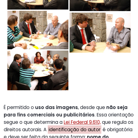
É permitido o
uso das imagens
, desde que
não seja
para fins comerciais ou publicitários
. Essa orientação
segue o que determina a
Lei Federal 9.610,
que regula os
direitos autorais. A
identificação do autor
é obrigatória
e deve ser feita da seguinte forma:
nome do