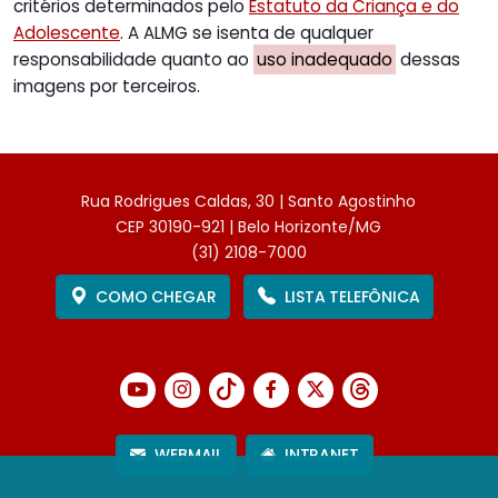
critérios determinados pelo
Estatuto da Criança e do
Adolescente
. A ALMG se isenta de qualquer
responsabilidade quanto ao
uso inadequado
dessas
imagens por terceiros.
Rua Rodrigues Caldas, 30 | Santo Agostinho
CEP 30190-921 | Belo Horizonte/MG
(31) 2108-7000
COMO CHEGAR
LISTA TELEFÔNICA
WEBMAIL
INTRANET