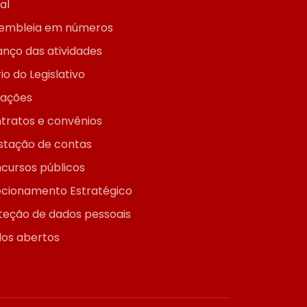
ial
embleia em números
anço das atividades
io do Legislativo
itações
tratos e convênios
stação de contas
cursos públicos
ecionamento Estratégico
teção de dados pessoais
os abertos