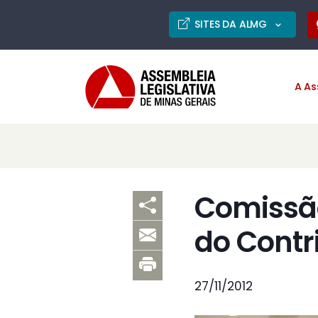
SITES DA ALMG
A As
Comissã
do Contr
27/11/2012