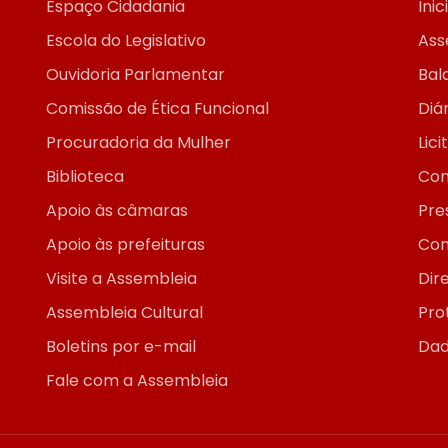
Espaço Cidadania
Inic
Escola do Legislativo
Ass
Ouvidoria Parlamentar
Bal
Comissão de Ética Funcional
Diár
Procuradoria da Mulher
Lic
Biblioteca
Con
Apoio às câmaras
Pre
Apoio às prefeituras
Con
Visite a Assembleia
Dir
Assembleia Cultural
Pro
Boletins por e-mail
Dad
Fale com a Assembleia