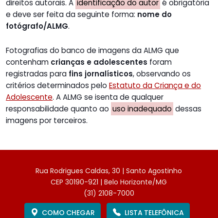
direitos autorais. A
identificação do autor
é obrigatória
e deve ser feita da seguinte forma:
nome do
fotógrafo/ALMG
.
Fotografias do banco de imagens da ALMG que
contenham
crianças e adolescentes
foram
registradas para
fins jornalísticos
, observando os
critérios determinados pelo
Estatuto da Criança e do
Adolescente
. A ALMG se isenta de qualquer
responsabilidade quanto ao
uso inadequado
dessas
imagens por terceiros.
Rua Rodrigues Caldas, 30 | Santo Agostinho
CEP 30190-921 | Belo Horizonte/MG
(31) 2108-7000
COMO CHEGAR
LISTA TELEFÔNICA