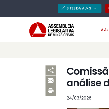
SITES DA ALMG
A As
Comissão
análise 
24/03/2026