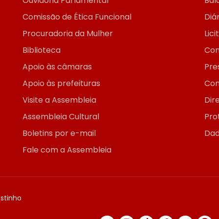
Ouvidoria Parlamentar
Bal
Comissão de Ética Funcional
Diár
Procuradoria da Mulher
Lic
Biblioteca
Con
Apoio às câmaras
Pre
Apoio às prefeituras
Con
Visite a Assembleia
Dir
Assembleia Cultural
Pro
Boletins por e-mail
Dad
Fale com a Assembleia
ostinho