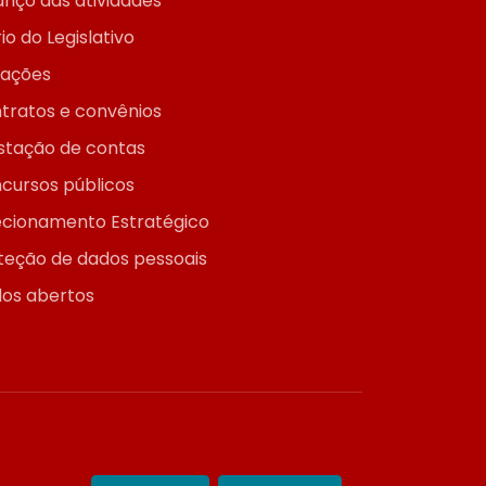
anço das atividades
io do Legislativo
itações
tratos e convênios
stação de contas
cursos públicos
ecionamento Estratégico
teção de dados pessoais
os abertos