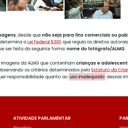
magens
, desde que
não seja para fins comerciais ou publ
 determina a
Lei Federal 9.610,
que regula os direitos autorais
ve ser feita da seguinte forma:
nome do fotógrafo/ALMG
.
de imagens da ALMG que contenham
crianças e adolescen
 observando os critérios determinados pelo
Estatuto da Cri
uer responsabilidade quanto ao
uso inadequado
dessas ima
ATIVIDADE PARLAMENTAR
PAR
Plenário
Inic