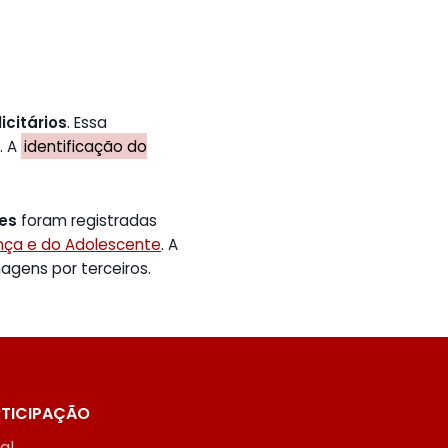
icitários
. Essa
. A
identificação do
tes
foram registradas
ança e do Adolescente
. A
gens por terceiros.
TICIPAÇÃO
ial