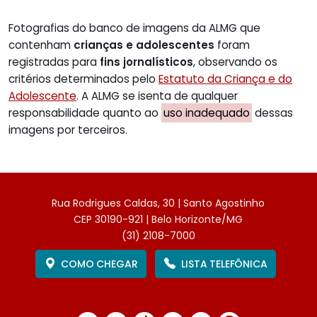
Fotografias do banco de imagens da ALMG que
contenham
crianças e adolescentes
foram
registradas para
fins jornalísticos
, observando os
critérios determinados pelo
Estatuto da Criança e do
Adolescente
. A ALMG se isenta de qualquer
responsabilidade quanto ao
uso inadequado
dessas
imagens por terceiros.
Rua Rodrigues Caldas, 30 | Santo Agostinho
CEP 30190-921 | Belo Horizonte/MG
(31) 2108-7000
COMO CHEGAR
LISTA TELEFÔNICA