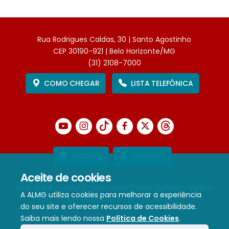
Rua Rodrigues Caldas, 30 | Santo Agostinho
CEP 30190-921 | Belo Horizonte/MG
(31) 2108-7000
COMO CHEGAR
LISTA TELEFÔNICA
WEBMAIL
INTRANET
Aceite de cookies
Este site é protegido pelo reCAPTCHA (aplicam-se sua
A ALMG utiliza cookies para melhorar a experiência
Política de Privacidade
e
Termos de Serviço
).
do seu site e oferecer recursos de acessibilidade.
Saiba mais lendo nossa
Política de Cookies
.