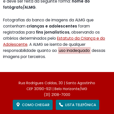
e deve ser feita da seguinte forma:
nome do
fotógrafo/ALMG
.
Fotografias do banco de imagens da ALMG que
contenham
crianças e adolescentes
foram
registradas para
fins jornalísticos
, observando os
critérios determinados pelo
Estatuto da Criança e do
Adolescente
. A ALMG se isenta de qualquer
responsabilidade quanto ao
uso inadequado
dessas
imagens por terceiros.
Rua Rodrigues Caldas, 30 | Santo Agostinho
CEP 30190-921 | Belo Horizonte/MG
(31) 2108-7000
COMO CHEGAR
LISTA TELEFÔNICA