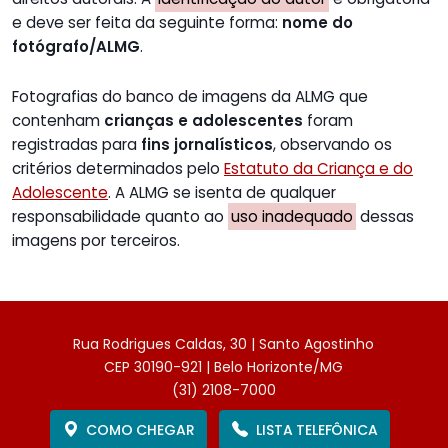
e deve ser feita da seguinte forma:
nome do
fotógrafo/ALMG
.
Fotografias do banco de imagens da ALMG que
contenham
crianças e adolescentes
foram
registradas para
fins jornalísticos
, observando os
critérios determinados pelo
Estatuto da Criança e do
Adolescente
. A ALMG se isenta de qualquer
responsabilidade quanto ao
uso inadequado
dessas
imagens por terceiros.
Rua Rodrigues Caldas, 30 | Santo Agostinho
CEP 30190-921 | Belo Horizonte/MG
(31) 2108-7000
COMO CHEGAR
LISTA TELEFÔNICA