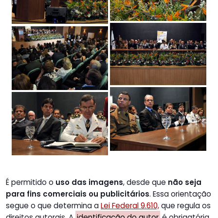
É permitido o
uso das imagens
, desde que
não seja
para fins comerciais ou publicitários
. Essa orientação
segue o que determina a
Lei Federal 9.610,
que regula os
direitos autorais. A
identificação do autor
é obrigatória