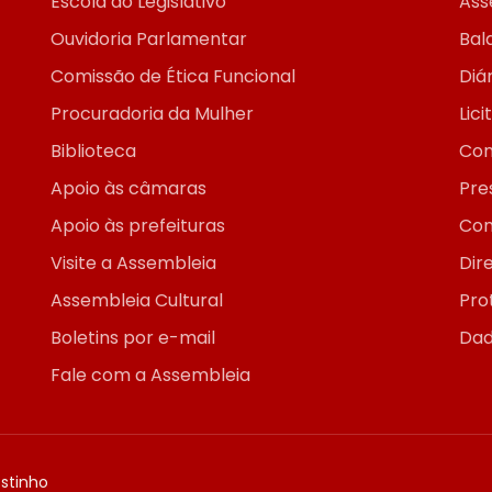
Escola do Legislativo
Ass
Ouvidoria Parlamentar
Bal
Comissão de Ética Funcional
Diár
Procuradoria da Mulher
Lic
Biblioteca
Con
Apoio às câmaras
Pre
Apoio às prefeituras
Con
Visite a Assembleia
Dir
Assembleia Cultural
Pro
Boletins por e-mail
Dad
Fale com a Assembleia
ostinho