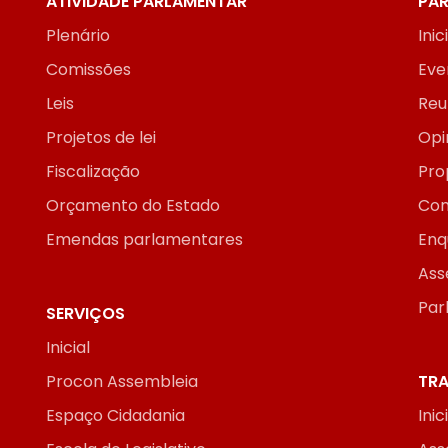
ATIVIDADE PARLAMENTAR
PAR
Plenário
Inic
Comissões
Eve
Leis
Reu
Projetos de lei
Opi
Fiscalização
Pro
Orçamento do Estado
Con
Emendas parlamentares
Enq
Ass
Par
SERVIÇOS
Inicial
Procon Assembleia
TRA
Espaço Cidadania
Inic