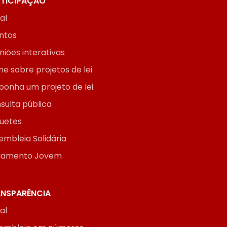
TICIPAÇÃO
ial
ntos
niões interativas
ne sobre projetos de lei
ponha um projeto de lei
sulta pública
uetes
embleia Solidária
lamento Jovem
NSPARÊNCIA
ial