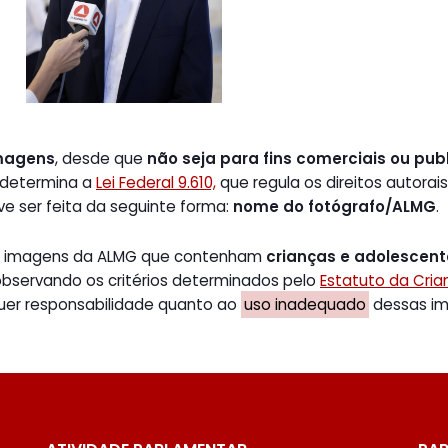
magens
, desde que
não seja para fins comerciais ou publ
 determina a
Lei Federal 9.610,
que regula os direitos autorais
ve ser feita da seguinte forma:
nome do fotógrafo/ALMG
.
de imagens da ALMG que contenham
crianças e adolescen
 observando os critérios determinados pelo
Estatuto da Cri
uer responsabilidade quanto ao
uso inadequado
dessas ima