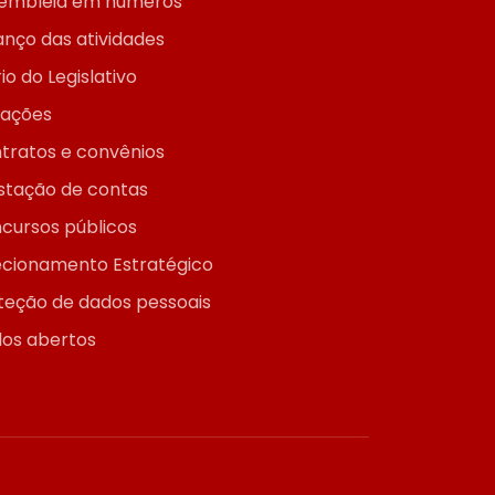
embleia em números
anço das atividades
io do Legislativo
itações
tratos e convênios
stação de contas
cursos públicos
ecionamento Estratégico
teção de dados pessoais
os abertos