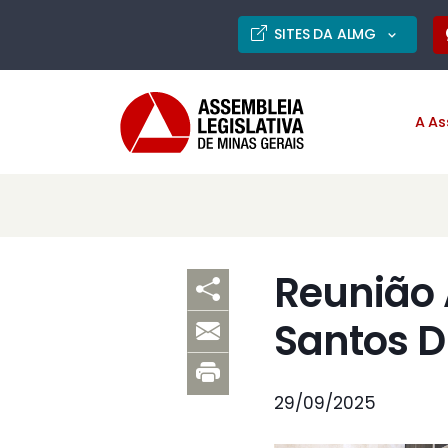
SITES DA ALMG
A As
Reunião 
Santos 
29/09/2025