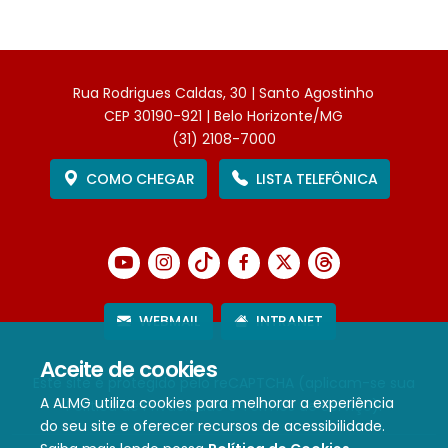
Rua Rodrigues Caldas, 30 | Santo Agostinho
CEP 30190-921 | Belo Horizonte/MG
(31) 2108-7000
COMO CHEGAR
LISTA TELEFÔNICA
WEBMAIL
INTRANET
Aceite de cookies
Este site é protegido pelo reCAPTCHA (aplicam-se sua
A ALMG utiliza cookies para melhorar a experiência
Política de Privacidade
e
Termos de Serviço
).
do seu site e oferecer recursos de acessibilidade.