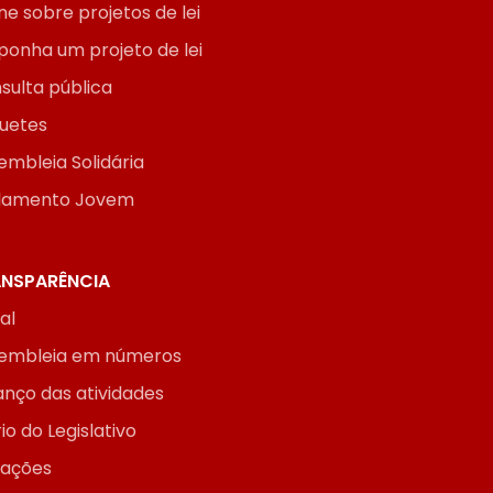
ne sobre projetos de lei
ponha um projeto de lei
sulta pública
uetes
embleia Solidária
lamento Jovem
NSPARÊNCIA
ial
embleia em números
anço das atividades
io do Legislativo
itações