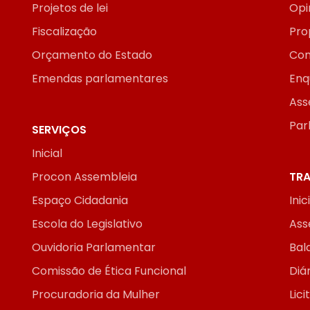
Projetos de lei
Opi
Fiscalização
Pro
Orçamento do Estado
Con
Emendas parlamentares
Enq
Ass
Par
SERVIÇOS
Inicial
Procon Assembleia
TRA
Espaço Cidadania
Inic
Escola do Legislativo
Ass
Ouvidoria Parlamentar
Bal
Comissão de Ética Funcional
Diár
Procuradoria da Mulher
Lic