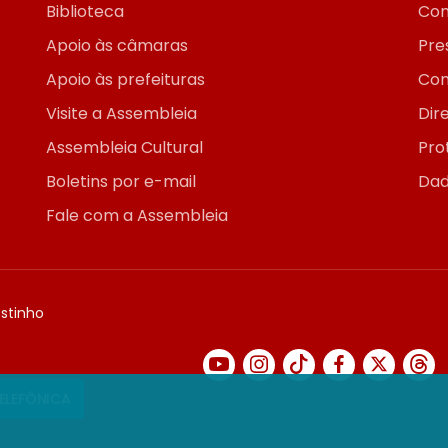
Biblioteca
Con
Apoio às câmaras
Pre
Apoio às prefeituras
Con
Visite a Assembleia
Dir
Assembleia Cultural
Pro
Boletins por e-mail
Dad
Fale com a Assembleia
ostinho
TELEFÔNICA