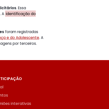
icitários
. Essa
. A
identificação do
tes
foram registradas
ança e do Adolescente
. A
gens por terceiros.
TICIPAÇÃO
ial
ntos
niões interativas