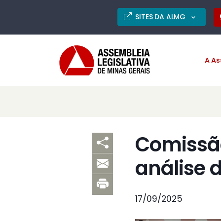
SITES DA ALMG
A As
Comissão
análise 
17/09/2025