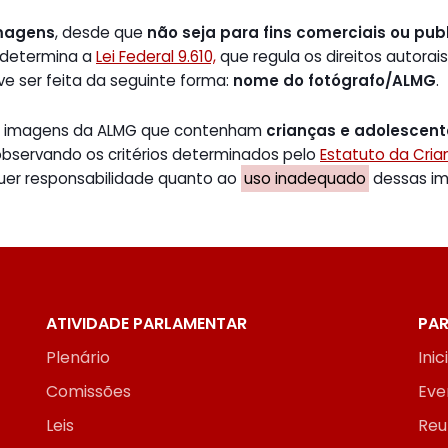
magens
, desde que
não seja para fins comerciais ou publ
 determina a
Lei Federal 9.610,
que regula os direitos autorais
ve ser feita da seguinte forma:
nome do fotógrafo/ALMG
.
de imagens da ALMG que contenham
crianças e adolescen
 observando os critérios determinados pelo
Estatuto da Cri
uer responsabilidade quanto ao
uso inadequado
dessas ima
ATIVIDADE PARLAMENTAR
PAR
Plenário
Inic
Comissões
Eve
Leis
Reu