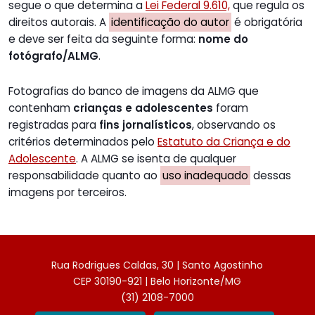
segue o que determina a
Lei Federal 9.610,
que regula os
direitos autorais. A
identificação do autor
é obrigatória
e deve ser feita da seguinte forma:
nome do
fotógrafo/ALMG
.
Fotografias do banco de imagens da ALMG que
contenham
crianças e adolescentes
foram
registradas para
fins jornalísticos
, observando os
critérios determinados pelo
Estatuto da Criança e do
Adolescente
. A ALMG se isenta de qualquer
responsabilidade quanto ao
uso inadequado
dessas
imagens por terceiros.
Rua Rodrigues Caldas, 30 | Santo Agostinho
CEP 30190-921 | Belo Horizonte/MG
(31) 2108-7000