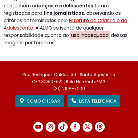
contenham
crianças e adolescentes
foram
registradas para
fins jornalísticos
, observando os
critérios determinados pelo
Estatuto da Criança e do
Adolescente
. A ALMG se isenta de qualquer
responsabilidade quanto ao
uso inadequado
dessas
imagens por terceiros.
Rua Rodrigues Caldas, 30 | Santo Agostinho
CEP 30190-921 | Belo Horizonte/MG
(31) 2108-7000
COMO CHEGAR
LISTA TELEFÔNICA