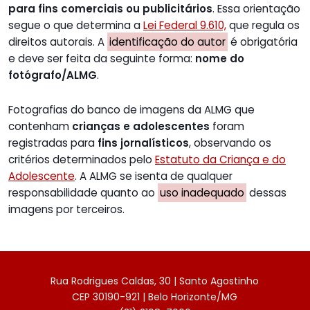
para fins comerciais ou publicitários
. Essa orientação
segue o que determina a
Lei Federal 9.610,
que regula os
direitos autorais. A
identificação do autor
é obrigatória
e deve ser feita da seguinte forma:
nome do
fotógrafo/ALMG
.
Fotografias do banco de imagens da ALMG que
contenham
crianças e adolescentes
foram
registradas para
fins jornalísticos
, observando os
critérios determinados pelo
Estatuto da Criança e do
Adolescente
. A ALMG se isenta de qualquer
responsabilidade quanto ao
uso inadequado
dessas
imagens por terceiros.
Rua Rodrigues Caldas, 30 | Santo Agostinho
CEP 30190-921 | Belo Horizonte/MG