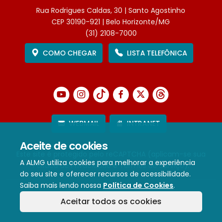
Rua Rodrigues Caldas, 30 | Santo Agostinho
CEP 30190-921 | Belo Horizonte/MG
(31) 2108-7000
COMO CHEGAR
LISTA TELEFÔNICA
WEBMAIL
INTRANET
Aceite de cookies
Este site é protegido pelo reCAPTCHA (aplicam-se sua
A ALMG utiliza cookies para melhorar a experiência
Política de Privacidade
e
Termos de Serviço
).
do seu site e oferecer recursos de acessibilidade.
Saiba mais lendo nossa
Política de Cookies
.
Termos de Uso e Política de Privacidade
Aceitar todos os cookies
Política de cookies