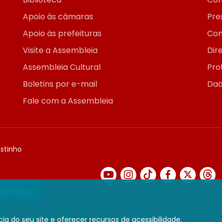
Apoio às câmaras
Pre
Apoio às prefeituras
Con
Visite a Assembleia
Dir
Assembleia Cultural
Pro
Boletins por e-mail
Dad
Fale com a Assembleia
ostinho
TELEFÔNICA
ia do seu site e oferecer recursos de acessibilidade.