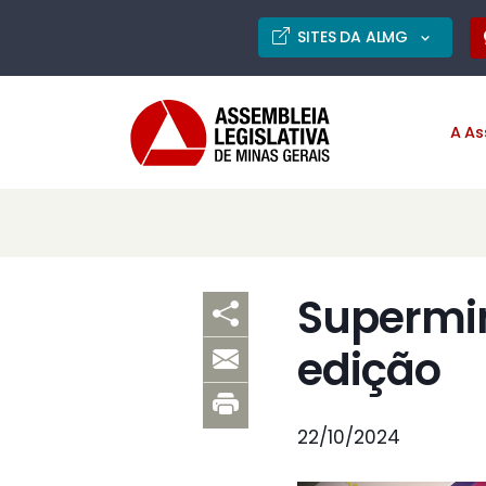
SITES DA ALMG
A As
Supermin
edição
22/10/2024