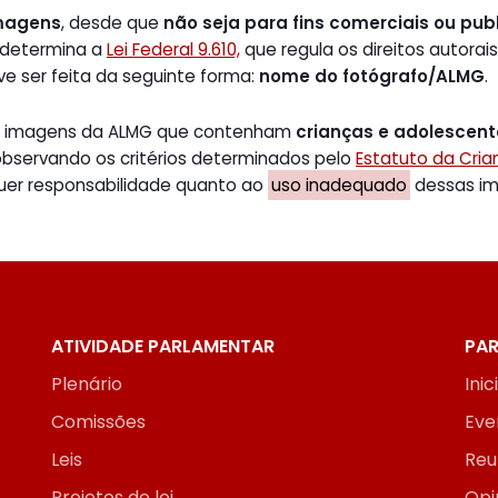
magens
, desde que
não seja para fins comerciais ou publ
 determina a
Lei Federal 9.610,
que regula os direitos autorais
ve ser feita da seguinte forma:
nome do fotógrafo/ALMG
.
de imagens da ALMG que contenham
crianças e adolescen
 observando os critérios determinados pelo
Estatuto da Cri
uer responsabilidade quanto ao
uso inadequado
dessas ima
ATIVIDADE PARLAMENTAR
PAR
Plenário
Inic
Comissões
Eve
Leis
Reu
Projetos de lei
Opi