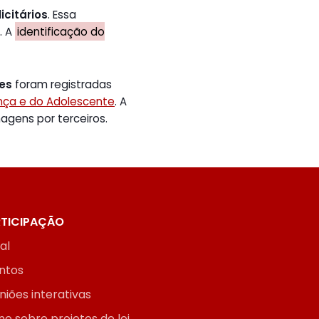
icitários
. Essa
. A
identificação do
tes
foram registradas
ança e do Adolescente
. A
gens por terceiros.
TICIPAÇÃO
ial
ntos
niões interativas
ne sobre projetos de lei