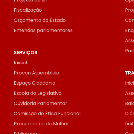
Fiscalização
Pro
Orçamento do Estado
Con
Emendas parlamentares
Enq
Ass
Par
SERVIÇOS
Inicial
Procon Assembleia
TRA
Espaço Cidadania
Inic
Escola do Legislativo
Ass
Ouvidoria Parlamentar
Bal
Comissão de Ética Funcional
Diár
Procuradoria da Mulher
Lic
Biblioteca
Con