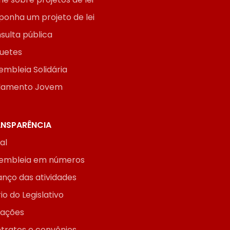
ponha um projeto de lei
sulta pública
uetes
embleia Solidária
lamento Jovem
NSPARÊNCIA
ial
embleia em números
anço das atividades
io do Legislativo
itações
tratos e convênios