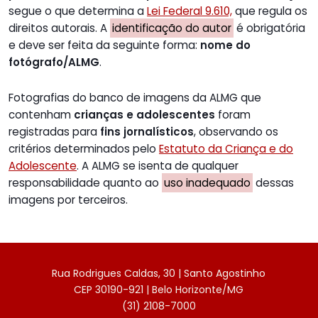
segue o que determina a
Lei Federal 9.610,
que regula os
direitos autorais. A
identificação do autor
é obrigatória
e deve ser feita da seguinte forma:
nome do
fotógrafo/ALMG
.
Fotografias do banco de imagens da ALMG que
contenham
crianças e adolescentes
foram
registradas para
fins jornalísticos
, observando os
critérios determinados pelo
Estatuto da Criança e do
Adolescente
. A ALMG se isenta de qualquer
responsabilidade quanto ao
uso inadequado
dessas
imagens por terceiros.
Rua Rodrigues Caldas, 30 | Santo Agostinho
CEP 30190-921 | Belo Horizonte/MG
(31) 2108-7000