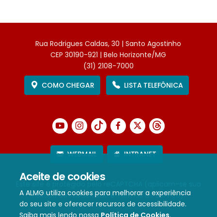
Rua Rodrigues Caldas, 30 | Santo Agostinho
CEP 30190-921 | Belo Horizonte/MG
(31) 2108-7000
COMO CHEGAR
LISTA TELEFÔNICA
WEBMAIL
INTRANET
Aceite de cookies
Este site é protegido pelo reCAPTCHA (aplicam-se sua
A ALMG utiliza cookies para melhorar a experiência
Política de Privacidade
e
Termos de Serviço
).
do seu site e oferecer recursos de acessibilidade.
Saiba mais lendo nossa
Política de Cookies
.