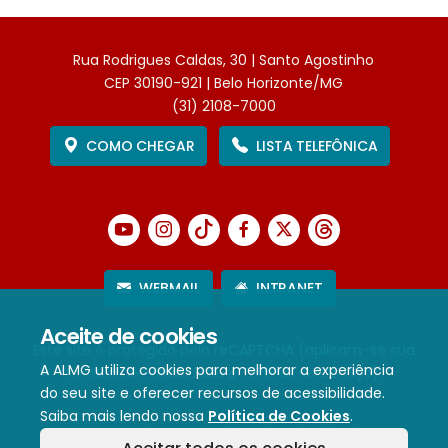
Rua Rodrigues Caldas, 30 | Santo Agostinho
CEP 30190-921 | Belo Horizonte/MG
(31) 2108-7000
COMO CHEGAR
LISTA TELEFÔNICA
WEBMAIL
INTRANET
Aceite de cookies
Este site é protegido pelo reCAPTCHA (aplicam-se sua
A ALMG utiliza cookies para melhorar a experiência
Política de Privacidade
e
Termos de Serviço
).
do seu site e oferecer recursos de acessibilidade.
Saiba mais lendo nossa
Política de Cookies
.
Termos de Uso e Política de Privacidade