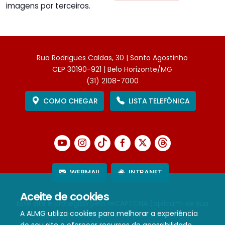
imagens por terceiros.
Rua Rodrigues Caldas, 30 | Santo Agostinho
CEP 30190-921 | Belo Horizonte/MG
(31) 2108-7000
COMO CHEGAR
LISTA TELEFÔNICA
WEBMAIL
INTRANET
Aceite de cookies
Este site é protegido pelo reCAPTCHA (aplicam-se sua
A ALMG utiliza cookies para melhorar a experiência
Política de Privacidade
e
Termos de Serviço
).