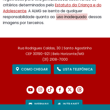
critérios determinados pelo
Estatuto da Criança e do
Adolescente
. A ALMG se isenta de qualquer
responsabilidade quanto ao
uso inadequado
dessas
imagens por terceiros.
Rua Rodrigues Caldas, 30 | Santo Agostinho
CEP 30190-921 | Belo Horizonte/MG
(31) 2108-7000
COMO CHEGAR
LISTA TELEFÔNICA
WEBMAIL
INTRANET