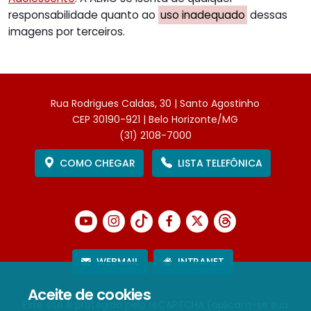
responsabilidade quanto ao
uso inadequado
dessas
imagens por terceiros.
Rua Rodrigues Caldas, 30 | Santo Agostinho
CEP 30190-921 | Belo Horizonte/MG
(31) 2108-7000
COMO CHEGAR
LISTA TELEFÔNICA
WEBMAIL
INTRANET
Aceite de cookies
Este site é protegido pelo reCAPTCHA (aplicam-se sua