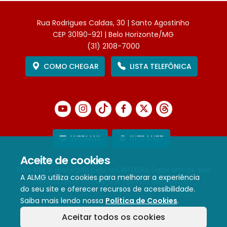
Rua Rodrigues Caldas, 30 | Santo Agostinho
CEP 30190-921 | Belo Horizonte/MG
(31) 2108-7000
COMO CHEGAR
LISTA TELEFÔNICA
WEBMAIL
INTRANET
Aceite de cookies
Este site é protegido pelo reCAPTCHA (aplicam-se sua
A ALMG utiliza cookies para melhorar a experiência
Política de Privacidade
e
Termos de Serviço
).
do seu site e oferecer recursos de acessibilidade.
Saiba mais lendo nossa
Política de Cookies
.
Termos de Uso e Política de Privacidade
Aceitar todos os cookies
Política de cookies