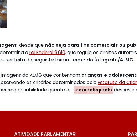
magens
, desde que
não seja para fins comerciais ou publ
 determina a
Lei Federal 9.610,
que regula os direitos autorais
ve ser feita da seguinte forma:
nome do fotógrafo/ALMG
.
de imagens da ALMG que contenham
crianças e adolescen
 observando os critérios determinados pelo
Estatuto da Cri
uer responsabilidade quanto ao
uso inadequado
dessas ima
ATIVIDADE PARLAMENTAR
PAR