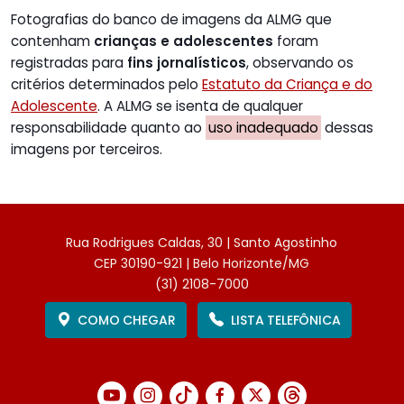
Fotografias do banco de imagens da ALMG que
contenham
crianças e adolescentes
foram
registradas para
fins jornalísticos
, observando os
critérios determinados pelo
Estatuto da Criança e do
Adolescente
. A ALMG se isenta de qualquer
responsabilidade quanto ao
uso inadequado
dessas
imagens por terceiros.
Rua Rodrigues Caldas, 30 | Santo Agostinho
CEP 30190-921 | Belo Horizonte/MG
(31) 2108-7000
COMO CHEGAR
LISTA TELEFÔNICA