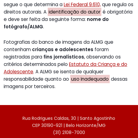
segue o que determina a
Lei Federal 9.610,
que regula os
direitos autorais. A
identificação do autor
é obrigatória
e deve ser feita da seguinte forma:
nome do
fotógrafo/ALMG
.
Fotografias do banco de imagens da ALMG que
contenham
crianças e adolescentes
foram
registradas para
fins jornalísticos
, observando os
critérios determinados pelo
Estatuto da Criança e do
Adolescente
. A ALMG se isenta de qualquer
responsabilidade quanto ao
uso inadequado
dessas
imagens por terceiros.
Rua Rodrigues Caldas, 30 | Santo Agostinho
CEP 30190-921 | Belo Horizonte/MG
(31) 2108-7000