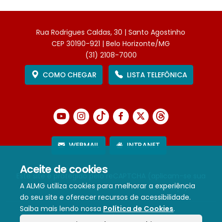
Rua Rodrigues Caldas, 30 | Santo Agostinho
CEP 30190-921 | Belo Horizonte/MG
(31) 2108-7000
COMO CHEGAR
LISTA TELEFÔNICA
WEBMAIL
INTRANET
Aceite de cookies
Este site é protegido pelo reCAPTCHA (aplicam-se sua
A ALMG utiliza cookies para melhorar a experiência
Política de Privacidade
e
Termos de Serviço
).
do seu site e oferecer recursos de acessibilidade.
Saiba mais lendo nossa
Política de Cookies
.
Termos de Uso e Política de Privacidade