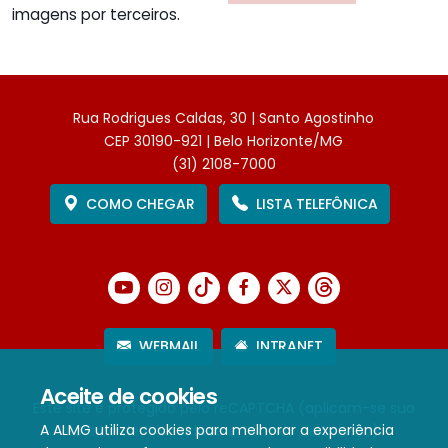
imagens por terceiros.
Rua Rodrigues Caldas, 30 | Santo Agostinho
CEP 30190-921 | Belo Horizonte/MG
(31) 2108-7000
COMO CHEGAR
LISTA TELEFÔNICA
WEBMAIL
INTRANET
Aceite de cookies
Este site é protegido pelo reCAPTCHA (aplicam-se sua
A ALMG utiliza cookies para melhorar a experiência
Política de Privacidade
e
Termos de Serviço
).