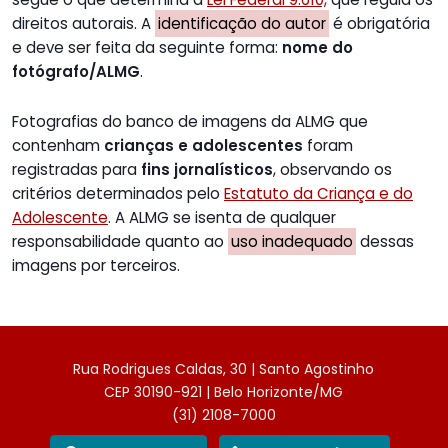
direitos autorais. A
identificação do autor
é obrigatória
e deve ser feita da seguinte forma:
nome do
fotógrafo/ALMG
.
Fotografias do banco de imagens da ALMG que
contenham
crianças e adolescentes
foram
registradas para
fins jornalísticos
, observando os
critérios determinados pelo
Estatuto da Criança e do
Adolescente
. A ALMG se isenta de qualquer
responsabilidade quanto ao
uso inadequado
dessas
imagens por terceiros.
Rua Rodrigues Caldas, 30 | Santo Agostinho
CEP 30190-921 | Belo Horizonte/MG
(31) 2108-7000