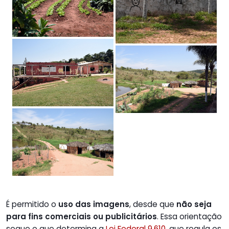
É permitido o
uso das imagens
, desde que
não seja
para fins comerciais ou publicitários
. Essa orientação
segue o que determina a
Lei Federal 9.610,
que regula os